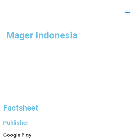
Skip
Main
to
Men
content
Mager Indonesia
Factsheet
Publisher
Google Play